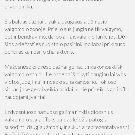
ergonomika.
Šis baldas dažnai traukia daugiausia dėmesio
valgomojo zonoje. Prie jo susijungia ne tik valgymo,
bet ir bendravimo, darbo ar laisvalaikio funkcijos. Dėl
šios priežasties nuo stalo pasirinkimo labai priklauso
bendras kambario charakteris.
Mažesnėse erdvėse dažnai geriau tinka kompaktiški
valgomojo stalai. Jie padeda išlaikyti daugiau laisvos
vietos judėjimui ir neapkrauna kambario. Tokiose
situacijose gerai veikia baldai, kurie prireikus gali būti
naudojami įvairiai.
Erdvesniuose namuose galima rinktis didesnius
valgomojo stalai. Toks baldas leidžia patogiai
susodinti daugiau žmonių ir sukuria reprezentatyvesnį
įspūdį. Tokie modeliai dažnai tampa pagrindiniu