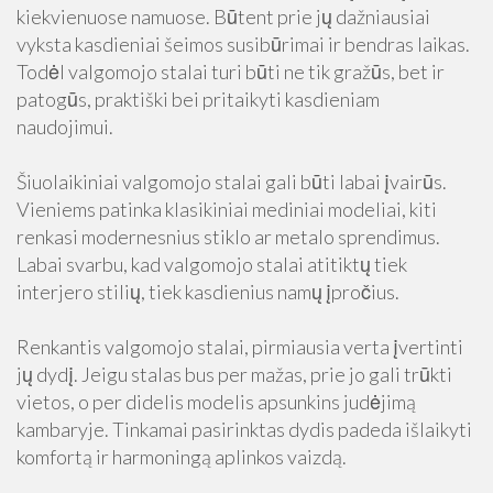
kiekvienuose namuose. Būtent prie jų dažniausiai
vyksta kasdieniai šeimos susibūrimai ir bendras laikas.
Todėl valgomojo stalai turi būti ne tik gražūs, bet ir
patogūs, praktiški bei pritaikyti kasdieniam
naudojimui.
Šiuolaikiniai valgomojo stalai gali būti labai įvairūs.
Vieniems patinka klasikiniai mediniai modeliai, kiti
renkasi modernesnius stiklo ar metalo sprendimus.
Labai svarbu, kad valgomojo stalai atitiktų tiek
interjero stilių, tiek kasdienius namų įpročius.
Renkantis valgomojo stalai, pirmiausia verta įvertinti
jų dydį. Jeigu stalas bus per mažas, prie jo gali trūkti
vietos, o per didelis modelis apsunkins judėjimą
kambaryje. Tinkamai pasirinktas dydis padeda išlaikyti
komfortą ir harmoningą aplinkos vaizdą.