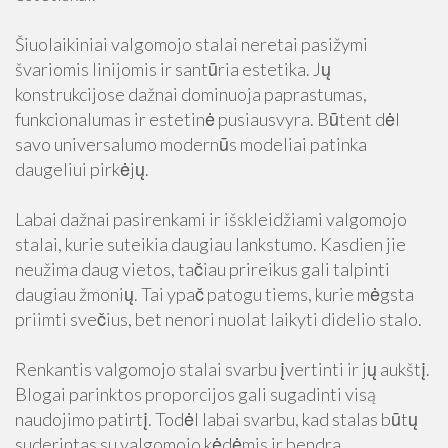
Šiuolaikiniai valgomojo stalai neretai pasižymi
švariomis linijomis ir santūria estetika. Jų
konstrukcijose dažnai dominuoja paprastumas,
funkcionalumas ir estetinė pusiausvyra. Būtent dėl
savo universalumo modernūs modeliai patinka
daugeliui pirkėjų.
Labai dažnai pasirenkami ir išskleidžiami valgomojo
stalai, kurie suteikia daugiau lankstumo. Kasdien jie
neužima daug vietos, tačiau prireikus gali talpinti
daugiau žmonių. Tai ypač patogu tiems, kurie mėgsta
priimti svečius, bet nenori nuolat laikyti didelio stalo.
Renkantis valgomojo stalai svarbu įvertinti ir jų aukštį.
Blogai parinktos proporcijos gali sugadinti visą
naudojimo patirtį. Todėl labai svarbu, kad stalas būtų
suderintas su valgomojo kėdėmis ir bendra