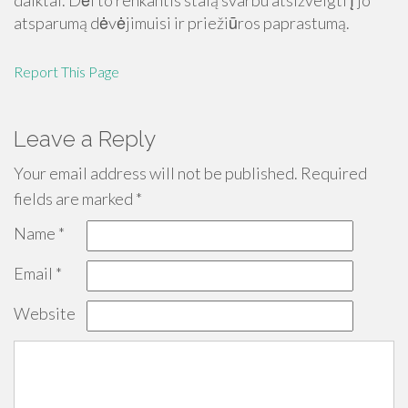
daiktai. Dėl to renkantis stalą svarbu atsižvelgti į jo
atsparumą dėvėjimuisi ir priežiūros paprastumą.
Report This Page
Leave a Reply
Your email address will not be published.
Required
fields are marked
*
Name
*
Email
*
Website