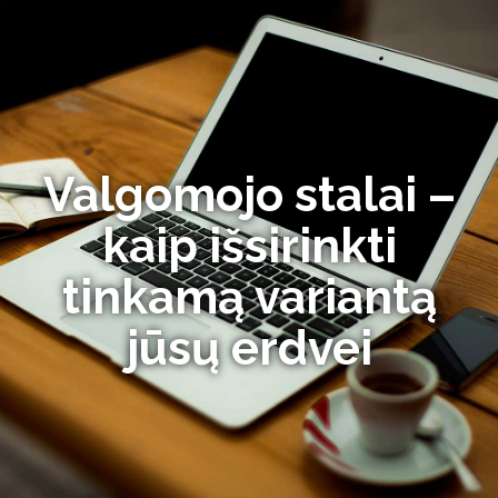
Valgomojo stalai –
kaip išsirinkti
tinkamą variantą
jūsų erdvei