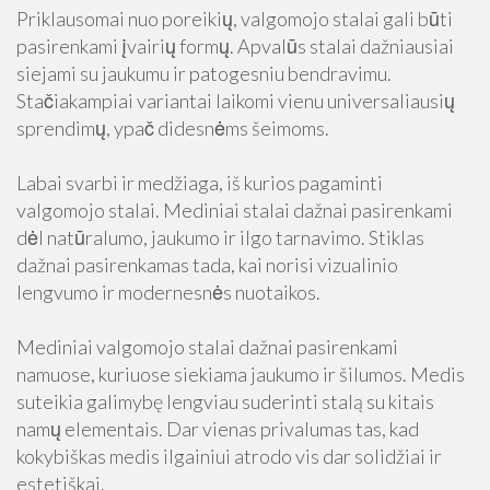
Priklausomai nuo poreikių, valgomojo stalai gali būti
pasirenkami įvairių formų. Apvalūs stalai dažniausiai
siejami su jaukumu ir patogesniu bendravimu.
Stačiakampiai variantai laikomi vienu universaliausių
sprendimų, ypač didesnėms šeimoms.
Labai svarbi ir medžiaga, iš kurios pagaminti
valgomojo stalai. Mediniai stalai dažnai pasirenkami
dėl natūralumo, jaukumo ir ilgo tarnavimo. Stiklas
dažnai pasirenkamas tada, kai norisi vizualinio
lengvumo ir modernesnės nuotaikos.
Mediniai valgomojo stalai dažnai pasirenkami
namuose, kuriuose siekiama jaukumo ir šilumos. Medis
suteikia galimybę lengviau suderinti stalą su kitais
namų elementais. Dar vienas privalumas tas, kad
kokybiškas medis ilgainiui atrodo vis dar solidžiai ir
estetiškai.