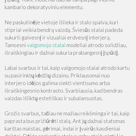
kambario dekoratyviniu elementu.
Ne paskutinėje vietoje išlieka ir stalo spalva, kuri
stipriai veikia bendrą vaizdą. Šviesūs stalai padeda
sukurti gaivesnį ir vizualiai erdvesnį interjerą.
Tamsesni
valgomojo stalai
modeliai atrodo solidžiau,
išraiškingiau ir dažnai sukuria prabangesnį įspūdį.
Labai svarbus ir tai, kaip valgomojo stalai atrodo kartu
su pasirinktų kėdžių dizainu. Priklausomai nuo
interjero idėjos galima siekti vientisumo arba
išraiškingesnio kontrasto. Svarbiausia, kad bendras
vaizdas išliktų estetiškas ir subalansuotas.
Grožis svarbus, tačiau ne mažiau reikšminga ir tai, kaip
paprasta bus prižiūrėti stalą. Ant jų dažnai statomas
karštas maistas, gėrimai, indai ir įvairūs kasdieniai