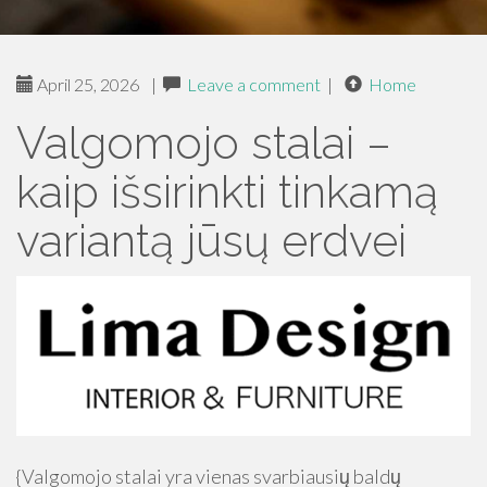
April 25, 2026
|
Leave a comment
|
Home
Valgomojo stalai –
kaip išsirinkti tinkamą
variantą jūsų erdvei
{Valgomojo stalai yra vienas svarbiausių baldų