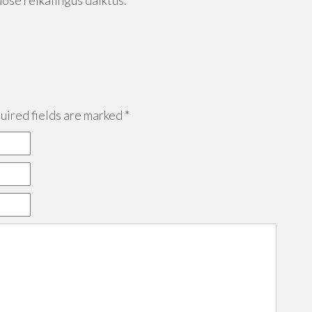
muose reikalingus daiktus.
ired fields are marked
*