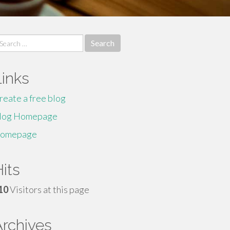
earch
r:
Links
reate a free blog
log Homepage
omepage
its
10
Visitors at this page
Archives