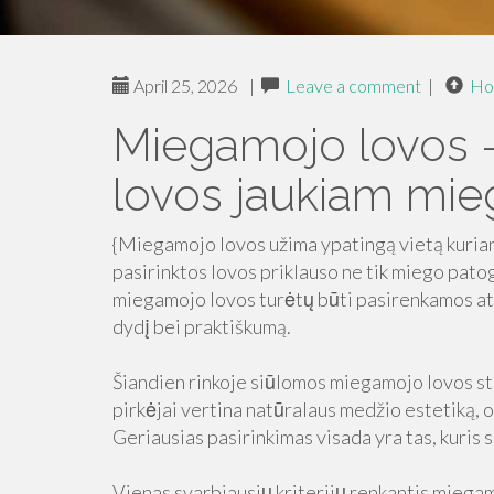
April 25, 2026
|
Leave a comment
|
Ho
Miegamojo lovos – 
lovos jaukiam mi
{Miegamojo lovos užima ypatingą vietą kuriant
pasirinktos lovos priklauso ne tik miego pat
miegamojo lovos turėtų būti pasirenkamos atsa
dydį bei praktiškumą.
Šiandien rinkoje siūlomos miegamojo lovos ste
pirkėjai vertina natūralaus medžio estetiką, 
Geriausias pasirinkimas visada yra tas, kuris 
Vienas svarbiausių kriterijų renkantis miegam