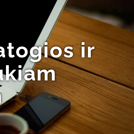
togios ir
aukiam
m