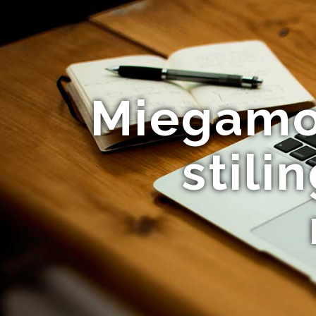
Miegamoj
stili