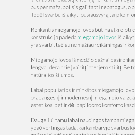
bus per maža, poilsis gali tapti nepatogus, o
Todėl svarbu išlaikyti pusiausvyrą tarp komfo
Renkantis miegamojo lovos būtina atkreipti dė
konstrukcija padeda
miegamojo lovos
išlaikyt
yra svarbi, tačiau ne mažiau reikšmingas ir ko
Miegamojo lovos iš medžio dažnai pasirenkam
lengvai dera prie įvairių interjero stilių. Be 
natūralios šilumos.
Labai populiarios ir minkštos miegamojo lovo
prabangesnį ir modernesnį miegamojo vaizdą. 
estetikos, bet ir dėl papildomo komforto kas
Daugeliui namų labai naudingos tampa miega
ypač vertingas tada, kai kambaryje svarbus k