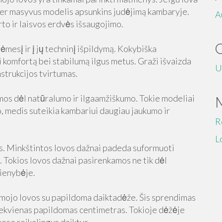
 per masyvus modelis apsunkins judėjimą kambaryje.
A
rto ir laisvos erdvės išsaugojimo.
mesį ir į jų techninį išpildymą. Kokybiška
i komfortą bei stabilumą ilgus metus. Graži išvaizda
U
nstrukcijos tvirtumas.
os dėl natūralumo ir ilgaamžiškumo. Tokie modeliai
to, medis suteikia kambariui daugiau jaukumo ir
R
L
s. Minkštintos lovos dažnai padeda suformuoti
Tokios lovos dažnai pasirenkamos ne tik dėl
dienybėje.
mojo lovos su papildoma daiktadėže. Šis sprendimas
iekvienas papildomas centimetras. Tokioje dėžėje