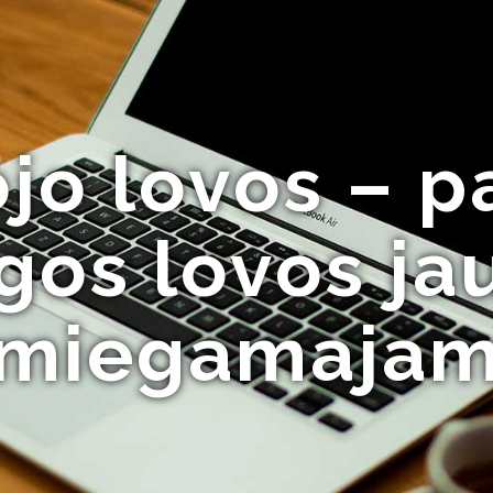
o lovos – pa
ngos lovos j
miegamaja