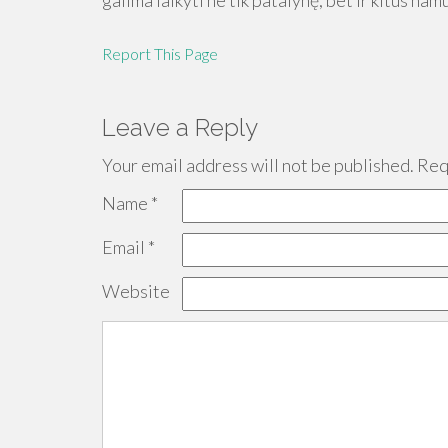
galima laikyti ne tik patalynę, bet ir kitus na
Report This Page
Leave a Reply
Your email address will not be published.
Requ
Name
*
Email
*
Website