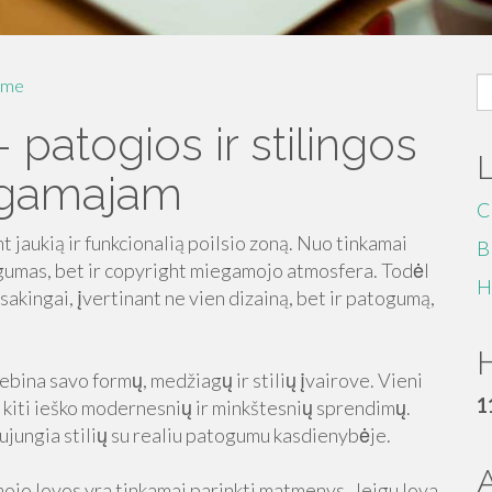
S
me
fo
patogios ir stilingos
egamajam
C
 jaukią ir funkcionalią poilsio zoną. Nuo tinkamai
B
ogumas, bet ir copyright miegamojo atmosfera. Todėl
H
kingai, įvertinant ne vien dizainą, bet ir patogumą,
H
bina savo formų, medžiagų ir stilių įvairove. Vieni
1
o kiti ieško modernesnių ir minkštesnių sprendimų.
sujungia stilių su realiu patogumu kasdienybėje.
ojo lovos yra tinkamai parinkti matmenys. Jeigu lova