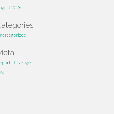
ugust 2026
Categories
ncategorized
Meta
eport This Page
og in